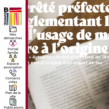
Arrêté préfect
LE VILLAGE
LA MUNICIPALIT
règlementant l
et l’usage de 
Mes
démarches
être à l’origin
Portail
famille
Accueil
»
Actualité
»
Arrêté préfectoral du 18
pouvant être à l’origine d’un départ de feu
Espace
association
Contacts
utiles
Plan de la
ville
Publications