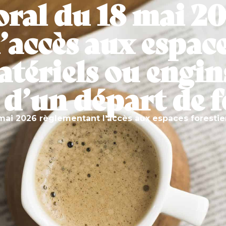
oral du 18 mai 2
É
VIVRE À BASSAN
ENFANCE ET SCOLARITÉ
’accès aux espace
matériels ou engi
e d’un départ de 
 mai 2026 règlementant l’accès aux espaces forestie