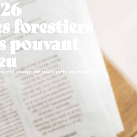
026
s forestiers
ns pouvant
feu
rs et l’usage de matériels ou engins