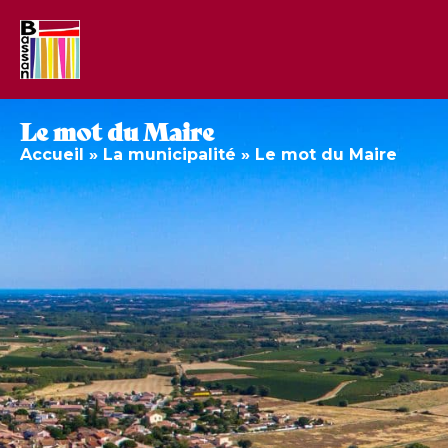
Le mot du Maire
Accueil
»
La municipalité
»
Le mot du Maire