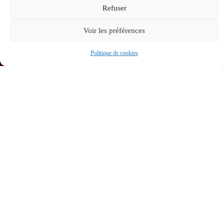
Refuser
MAIRIE
HORAIRES
Accessibilité
Voir les préférences
DE
D'OUVERTUR
BASSAN
Mentions
Le lundi et
17 rue du
Politique de cookies
légales
mercredi :
Chemin
Neuf,
Plan du
8h – 12h /
34290
site
14h – 18h
BASSAN
Confidentialité
Le mardi
04 67
36 10
et jeudi :
© 2026 Site
67
& GRU
8h – 12h
Contactez-
développés
Le
nous !
par Utopia
vendredi :
🚀
8h – 12h /
14h – 17h
Fermé le
samedi et