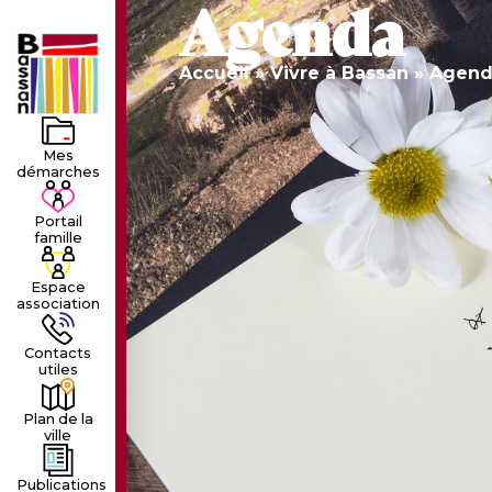
Agenda
LE VILLAGE
LA MUNICIPALIT
Accueil
»
Vivre à Bassan
»
Agend
Mes
démarches
Portail
famille
Espace
association
Contacts
utiles
Plan de la
ville
Publications