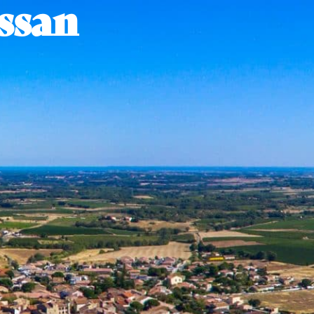
ssan
É
VIVRE À BASSAN
ENFANCE ET SCOLARITÉ