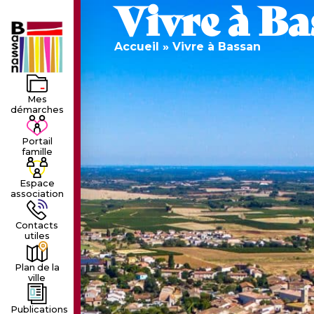
Vivre à Ba
LE VILLAGE
LA MUNICIPALIT
Accueil
»
Vivre à Bassan
Mes
démarches
Portail
famille
Espace
association
Contacts
utiles
Plan de la
ville
Publications