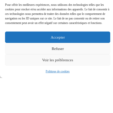
Tennis Club Bassannais
Pour offrir les meilleures expériences, nous utilisons des technologies telles que les
cookies pour stocker et/ou accéder aux informations des appareils. Le fait de consentir à
6 Rue des Écoles34290 Bassan
ces technologies nous permettra de traiter des données telles que le comportement de
tennisclubdebassan@gmail.com
navigation ou les ID uniques sur ce site. Le fait de ne pas consentir ou de retirer son
04 67 48 60 39
consentement peut avoir un effet négatif sur certaines caractéristiques et fonctions.
EN SAVOIR PLUS
Accepter
Refuser
Union Nationale des Combattants
Voir les préférences
de Servian
Politique de cookies
10 Rue des Bruyères 34290 SERVIAN
dvephil@free.fr
07 68 76 31 13
EN SAVOIR PLUS