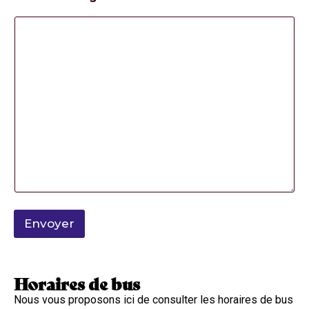
m
e
s
s
a
g
e
Envoyer
Horaires de bus
Nous vous proposons ici de consulter les horaires de bus