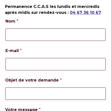
Permanence C.C.A.S les lundis et mercredis
après midis sur rendez-vous :
04 67 36 10 67
Nom
*
E-mail
*
*
Objet de votre demande
*
m
e
s
s
a
g
e
Votre message
*