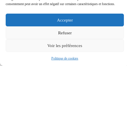
consentement peut avoir un effet négatif sur certaines caractéristiques et fonctions.
MA COMMUNE MA SANTÉ...
Accepter
PUBLIÉ LE
21 JAN. 2026
Refuser
Voir les préférences
Politique de cookies
NUMÉROS À CONNAÎTRE EN...
PUBLIÉ LE
26 NOV. 2025