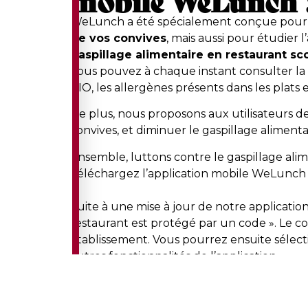
WeLunch a été spécialement conçue pou
de vos convives
, mais aussi pour étudier 
gaspillage alimentaire en restaurant sc
Vous pouvez à chaque instant consulter la 
BIO, les allergènes présents dans les plats e
De plus, nous proposons aux utilisateurs de n
convives, et diminuer le gaspillage alimenta
Ensemble, luttons contre le gaspillage alim
Téléchargez l’application mobile WeLunch 
Suite à une mise à jour de notre applicatio
restaurant est protégé par un code ». Le c
établissement. Vous pourrez ensuite sélec
autres fonctionnalités de l’application.
Présentation et démonstration des 