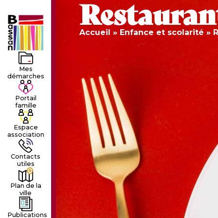
Restaurant
LE VILLAGE
LA MUNICIPALIT
Accueil
»
Enfance et scolarité
»
R
Mes
démarches
Portail
famille
Espace
association
Contacts
utiles
Plan de la
ville
Publications