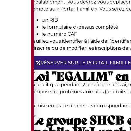
Préalablement, vous devrez vous déplacer 
compte au « Portail Famille ». Vous serez 
un RIB
le formulaire ci-dessus complété
le numéro CAF
Veuillez vous identifier à l’aide de l’identif
d’inscrire ou de modifier les inscriptions d
RÉSERVER SUR LE PORTAIL FAMILLE
Loi "EGALIM" en r
La loi dit que pendant 2 ans, à titre d’ess
composé de protéines animales (produits lai
La mise en place de menus correspondant à c
Le groupe SHCB es
mobile WeLunch 