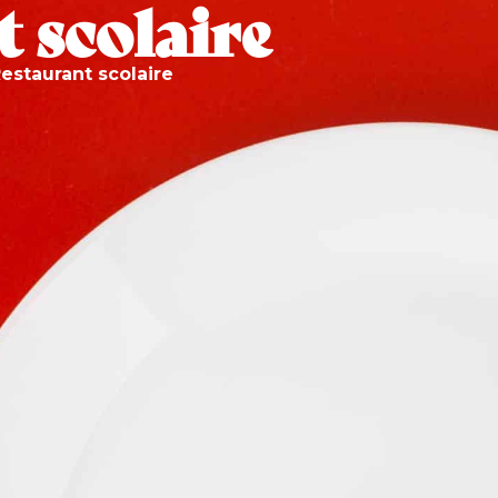
 scolaire
É
VIVRE À BASSAN
ENFANCE ET SCOLARITÉ
estaurant scolaire