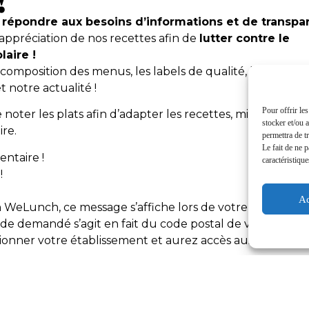
r
répondre aux besoins d’informations et de transpa
l’appréciation de nos recettes afin de
lutter contre le
olaire !
composition des menus, les labels de qualité, les compo
t notre actualité !
Pour offrir le
oter les plats afin d’adapter les recettes, mieux satisfai
stocker et/ou 
ire.
permettra de t
Le fait de ne 
entaire !
caractéristique
!
Ac
n
WeLunch
, ce message s’affiche lors de votre connexion
ode demandé s’agit en fait du code postal de votre
tionner votre établissement et aurez accès aux menus e
fonctionnalités WeLunch