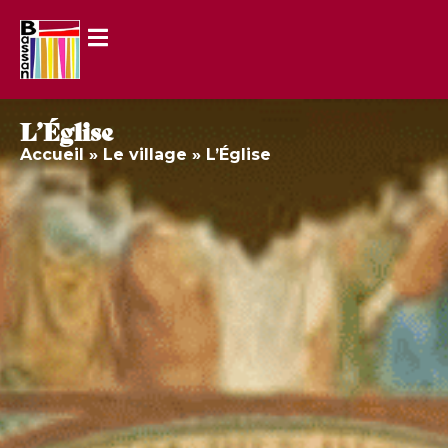
L’Église
Accueil
»
Le village
»
L’Église