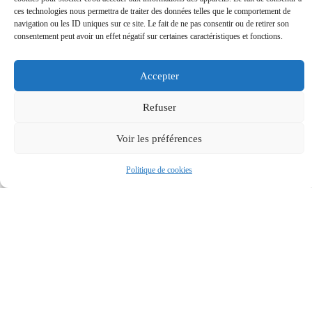
état furent effectués
ces technologies nous permettra de traiter des données telles que le comportement de
navigation ou les ID uniques sur ce site. Le fait de ne pas consentir ou de retirer son
avec plus ou moins de
consentement peut avoir un effet négatif sur certaines caractéristiques et fonctions.
bonheur. Finalement
elles seront recouvertes
Accepter
d’un badigeon
synthétique vers 1974.
Refuser
En 2013, afin d’entreprendre la restauration des
peintures, un échafaudage fut installé dans
Voir les préférences
l’église pour permettre à un spécialiste agréé
d’effectuer des sondages sous le badigeon et
Politique de cookies
d’établir un rapport.
Ces travaux ont permis de trouver l’aspect de
ème
l’église au XIX
siècle.
Dans quel état les peintures ont-elles été
retrouvées lors de la restauration : décollées de
leur enduit à la chaux fixé au mur, écaillées,
boursouflées, avec macro et et micro fissures,