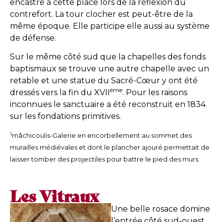
encastré à cette place lors de la réflexion du
contrefort. La tour clocher est peut-être de la
même époque. Elle participe elle aussi au système
de défense.
Sur le même côté sud que la chapelles des fonds
baptismaux se trouve une autre chapelle avec un
retable et une statue du Sacré-Cœur y ont été
ème
dressés vers la fin du XVII
. Pour les raisons
inconnues le sanctuaire a été reconstruit en 1834
sur les fondations primitives.
1
mâchicoulis-Galerie en encorbellement au sommet des
murailles médiévales et dont le plancher ajouré permettait de
laisser tomber des projectiles pour battre le pied des murs.
Les Vitraux
Une belle rosace domine
l’entrée côté sud-ouest.