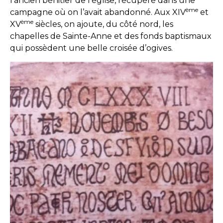
l’ancien bénitier de l’église, récupéré dans une
ème
campagne où on l’avait abandonné. Aux XIV
et
ème
XV
siècles, on ajoute, du côté nord, les
chapelles de Sainte-Anne et des fonds baptismaux
qui possèdent une belle croisée d’ogives.