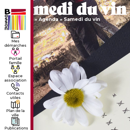
Samedi du vin
LE VILLAGE
LA MUNICIPALIT
Accueil
»
Agenda
»
Samedi du vin
Mes
démarches
Portail
famille
Espace
association
Contacts
utiles
Plan de la
ville
Publications