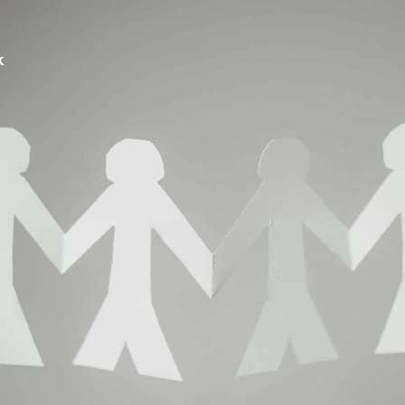
É
VIVRE À BASSAN
ENFANCE ET SCOLARITÉ
k