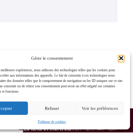
Gérer le consentement
s meilleures expériences, nous utilisons des technologies telles que les cookies pour
accéder aux informations des appareils. Le fait de consentir à ces technologies nous
raiter des données telles que le comportement de navigation ou les ID uniques sur ce site.
pas consentir ou de retirer son consentement peut avoir un effet négatif sur certaines
s et fonctions.
cepter
Refuser
Voir les préférences
HORAIRES D'OUVERTURE
Politique de cookies
Le lundi et mercredi :
8h – 12h / 14h – 18h