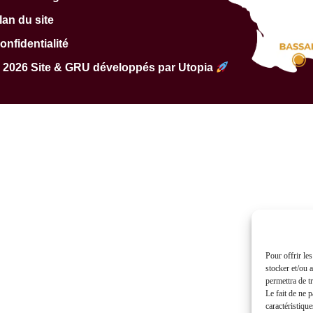
lan du site
onfidentialité
 2026 Site & GRU développés par Utopia
Pour offrir le
stocker et/ou 
permettra de t
Le fait de ne 
caractéristique