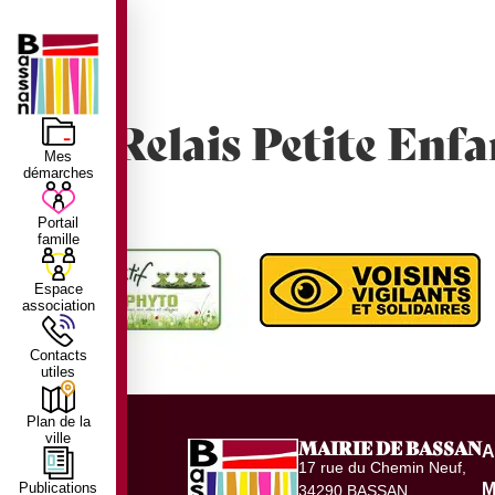
principal
LE VILLAGE
LA MUNICIPALITÉ
Relais Petite Enf
Mes
démarches
Portail
famille
Espace
association
Contacts
utiles
Plan de la
ville
MAIRIE DE BASSAN
A
17 rue du Chemin Neuf,
M
Publications
34290 BASSAN