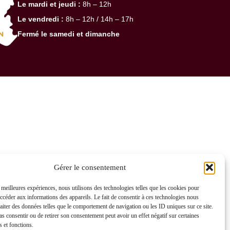
Le mardi et jeudi :
8h – 12h
Le vendredi :
8h – 12h / 14h – 17h
Fermé le samedi et dimanche
Gérer le consentement
s meilleures expériences, nous utilisons des technologies telles que les cookies pour
accéder aux informations des appareils. Le fait de consentir à ces technologies nous
raiter des données telles que le comportement de navigation ou les ID uniques sur ce site.
pas consentir ou de retirer son consentement peut avoir un effet négatif sur certaines
s et fonctions.