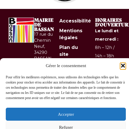
MAIRIE
HORAIRES
Accessibilité
DE
D'OUVERTUR
BASSAN
Mentions
Le lundi et
17 rue du
légales
mercredi :
Chemin
Neuf,
Plan du
8h – 12h /
34290
site
14h – 18h
BASSAN
Confidentialité
Le mardi
04 67
Gérer le consentement
36 10
et jeudi :
© 2026 Site
Pour offrir les meilleures expériences, nous utilisons des technologies telles que les
67
& GRU
8h – 12h
cookies pour stocker et/ou accéder aux informations des appareils. Le fait de consentir à
Contactez-
développés
ces technologies nous permettra de traiter des données telles que le comportement de
Le
navigation ou les ID uniques sur ce site. Le fait de ne pas consentir ou de retirer son
nous !
par Utopia
vendredi :
consentement peut avoir un effet négatif sur certaines caractéristiques et fonctions.
8h – 12h /
14h – 17h
Accepter
Fermé le
Refuser