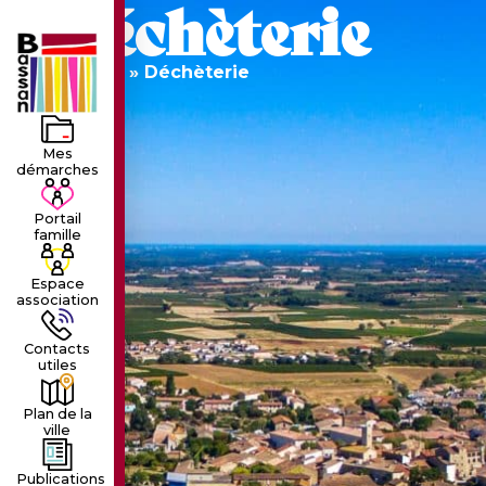
Déchèterie
LE VILLAGE
LA MUNICIPALIT
Accueil
»
Déchèterie
Mes
démarches
Portail
famille
Espace
association
Contacts
utiles
Plan de la
ville
Publications