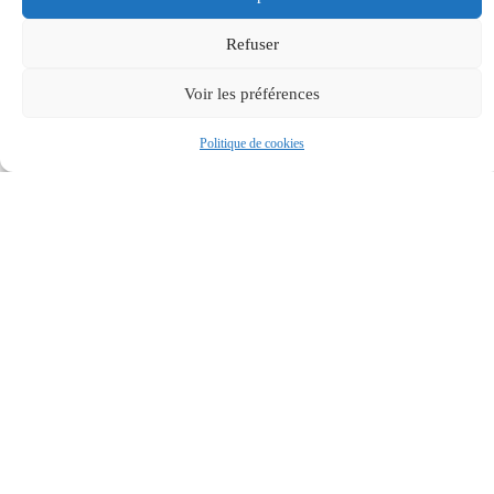
Refuser
Voir les préférences
Politique de cookies
MAIRIE
HORAIRES
Accessibilité
DE
D'OUVERTUR
BASSAN
Mentions
Le lundi et
17 rue du
légales
mercredi :
Chemin