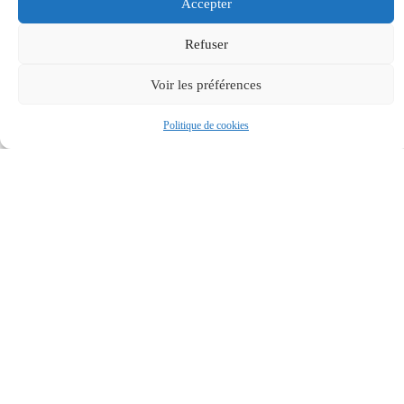
Accepter
Refuser
Voir les préférences
Politique de cookies
MAIRIE
HORAIRES
Accessibilité
DE
D'OUVERTUR
BASSAN
Mentions
Le lundi et
17 rue du