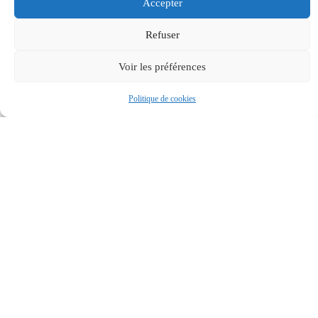
Accepter
Refuser
Voir les préférences
Politique de cookies
MAIRIE
HORAIRES
Accessibilité
DE
D'OUVERTUR
BASSAN
Mentions
Le lundi et
17 rue du