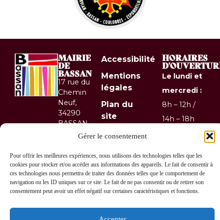
MAIRIE
HORAIRES
Accessibilité
DE
D'OUVERTUR
BASSAN
Mentions
Le lundi et
17 rue du
légales
mercredi :
Chemin
Neuf,
Plan du
8h – 12h /
34290
site
14h – 18h
BASSAN
Confidentialité
Le mardi
04 67
Gérer le consentement
36 10
et jeudi :
© 2026 Site
Pour offrir les meilleures expériences, nous utilisons des technologies telles que les
67
& GRU
8h – 12h
cookies pour stocker et/ou accéder aux informations des appareils. Le fait de consentir à
Contactez-
développés
ces technologies nous permettra de traiter des données telles que le comportement de
Le
navigation ou les ID uniques sur ce site. Le fait de ne pas consentir ou de retirer son
nous !
par Utopia
vendredi :
consentement peut avoir un effet négatif sur certaines caractéristiques et fonctions.
8h – 12h /
14h – 17h
Accepter