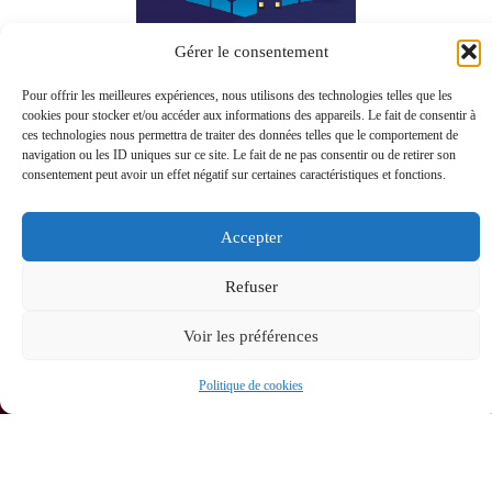
Gérer le consentement
Pour offrir les meilleures expériences, nous utilisons des technologies telles que les
cookies pour stocker et/ou accéder aux informations des appareils. Le fait de consentir à
ces technologies nous permettra de traiter des données telles que le comportement de
navigation ou les ID uniques sur ce site. Le fait de ne pas consentir ou de retirer son
consentement peut avoir un effet négatif sur certaines caractéristiques et fonctions.
Accepter
MAIRIE
HORAIRES
Accessibilité
DE
D'OUVERTUR
Refuser
BASSAN
Mentions
Le lundi et
17 rue du
légales
Voir les préférences
mercredi :
Chemin
Neuf,
Plan du
8h – 12h /
Politique de cookies
34290
site
14h – 18h
BASSAN
Confidentialité
Le mardi
04 67
36 10
et jeudi :
© 2026 Site
67