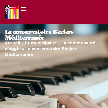
Le conservatoire Béziers
Méditerranée
Accueil
»
La municipalité
»
La communauté
d’agglo
»
Le conservatoire Béziers
Méditerranée