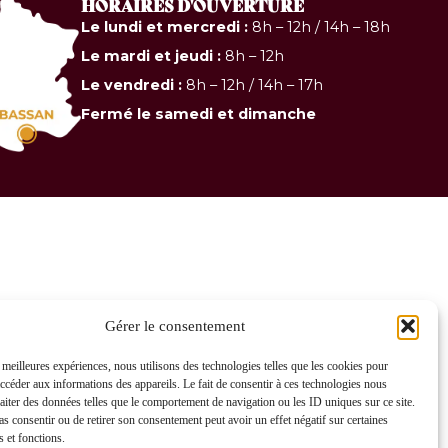
HORAIRES D'OUVERTURE
Le lundi et mercredi :
8h – 12h / 14h – 18h
Le mardi et jeudi :
8h – 12h
Le vendredi :
8h – 12h / 14h – 17h
Fermé le samedi et dimanche
Gérer le consentement
s meilleures expériences, nous utilisons des technologies telles que les cookies pour
accéder aux informations des appareils. Le fait de consentir à ces technologies nous
raiter des données telles que le comportement de navigation ou les ID uniques sur ce site.
pas consentir ou de retirer son consentement peut avoir un effet négatif sur certaines
s et fonctions.