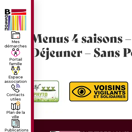
principal
LE VILLAGE
LA MUNICIPALIT
Menus 4 saisons –
Mes
Déjeuner – Sans P
démarches
Portail
famille
Espace
association
Contacts
utiles
Plan de la
ville
Publications