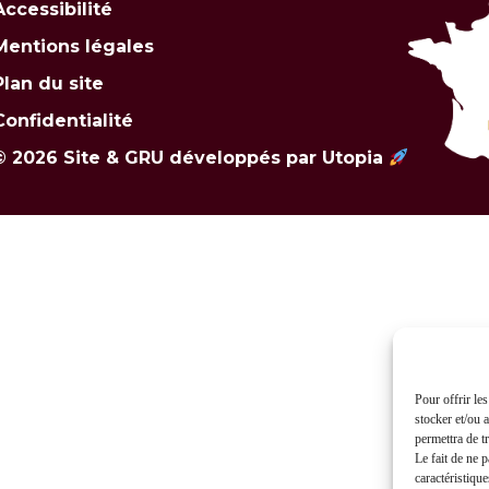
Accessibilité
Mentions légales
Plan du site
Confidentialité
© 2026 Site & GRU développés par Utopia
Pour offrir le
stocker et/ou 
permettra de t
Le fait de ne 
caractéristique