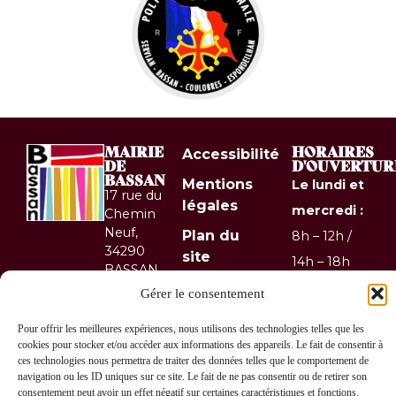
MAIRIE
HORAIRES
Accessibilité
DE
D'OUVERTUR
BASSAN
Mentions
Le lundi et
17 rue du
légales
mercredi :
Chemin
Neuf,
Plan du
8h – 12h /
34290
site
14h – 18h
BASSAN
Confidentialité
Le mardi
04 67
Gérer le consentement
36 10
et jeudi :
© 2026 Site
Pour offrir les meilleures expériences, nous utilisons des technologies telles que les
67
& GRU
8h – 12h
cookies pour stocker et/ou accéder aux informations des appareils. Le fait de consentir à
Contactez-
développés
ces technologies nous permettra de traiter des données telles que le comportement de
Le
nous !
navigation ou les ID uniques sur ce site. Le fait de ne pas consentir ou de retirer son
par Utopia
vendredi :
consentement peut avoir un effet négatif sur certaines caractéristiques et fonctions.