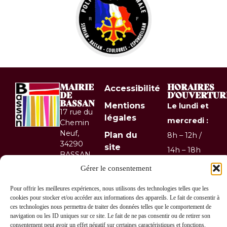
MAIRIE
HORAIRES
Accessibilité
DE
D'OUVERTUR
BASSAN
Mentions
Le lundi et
17 rue du
légales
mercredi :
Chemin
Neuf,
Plan du
8h – 12h /
34290
site
14h – 18h
BASSAN
Confidentialité
Le mardi
04 67
Gérer le consentement
36 10
et jeudi :
© 2026 Site
Pour offrir les meilleures expériences, nous utilisons des technologies telles que les
67
& GRU
8h – 12h
cookies pour stocker et/ou accéder aux informations des appareils. Le fait de consentir à
Contactez-
développés
ces technologies nous permettra de traiter des données telles que le comportement de
Le
nous !
navigation ou les ID uniques sur ce site. Le fait de ne pas consentir ou de retirer son
par Utopia
vendredi :
consentement peut avoir un effet négatif sur certaines caractéristiques et fonctions.