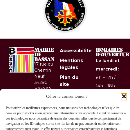
MAIRIE
HORAIRES
Accessibilité
DE
D'OUVERTUR
BASSAN
Mentions
Le lundi et
17 rue du
légales
mercredi :
Chemin
Neuf,
Plan du
8h – 12h /
34290
site
14h – 18h
BASSAN
Confidentialité
Le mardi
04 67
Gérer le consentement
36 10
et jeudi :
© 2026 Site
Pour offrir les meilleures expériences, nous utilisons des technologies telles que les
67
& GRU
8h – 12h
cookies pour stocker et/ou accéder aux informations des appareils. Le fait de consentir à
Contactez-
développés
ces technologies nous permettra de traiter des données telles que le comportement de
Le
nous !
navigation ou les ID uniques sur ce site. Le fait de ne pas consentir ou de retirer son
par Utopia
vendredi :
consentement peut avoir un effet négatif sur certaines caractéristiques et fonctions.